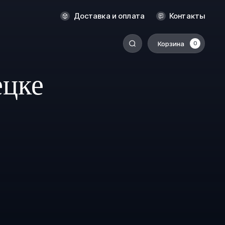
Оренбург
Доставка и оплата
Контакты
Пермь
Корзина
0
-
Ростов-на-Дону
Салехард
ецке
Санкт-Петербург
Ставрополь
Сыктывкар
Томск
Тюмень
Уссурийск
Хабаровск
к
Челябинск
Южно-Сахалинск