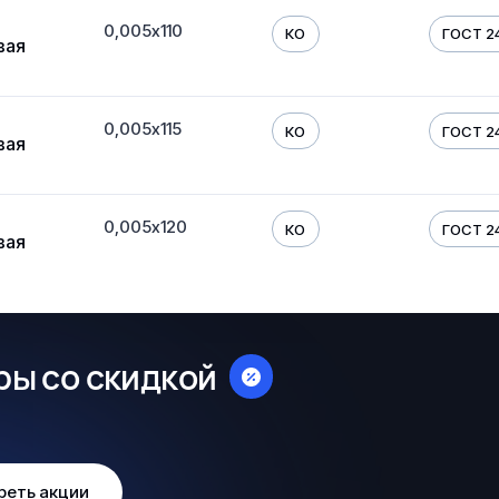
0,005х110
КО
ГОСТ 24
вая
0,005х115
КО
ГОСТ 24
вая
0,005х120
КО
ГОСТ 24
вая
ры со скидкой
реть акции