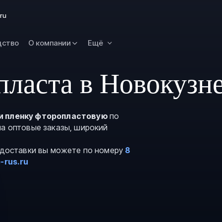
Омск
ru
Орск
дство
О компании
Ещё
Петропавловск
Камчатский
Рязань
пласта в Новокузн
Самара
Саратов
и пленку фторопластовую
по
Сургут
на оптовые заказы, широкий
Тольятти
и доставки вы можете по номеру
8
Тула
-rus.ru
Улан-Удэ
Уфа
Ханты-Мансийс
Чита