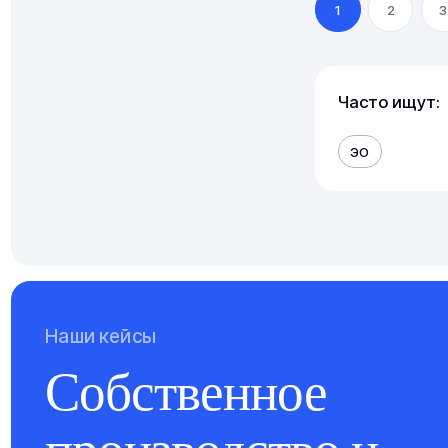
1
2
3
Часто ищут:
ЭО
Наши кейсы
Собственное