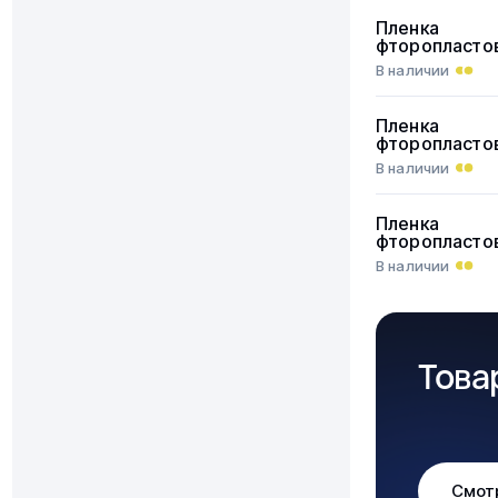
Пленка
фторопласто
В наличии
Пленка
фторопласто
В наличии
Пленка
фторопласто
В наличии
Това
Смот