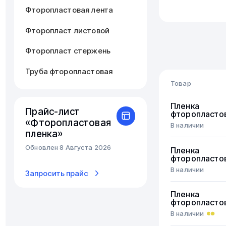
Фторопластовая лента
Фторопласт листовой
Фторопласт стержень
Труба фторопластовая
Товар
Пленка
Прайс-лист
фторопласто
«Фторопластовая
В наличии
пленка»
Обновлен 8 Августа 2026
Пленка
фторопласто
В наличии
Запросить прайс
Пленка
фторопласто
В наличии