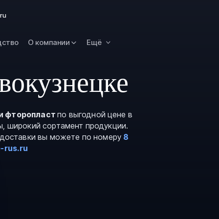
Омск
ru
Орск
дство
О компании
Ещё
Петропавловск
Камчатский
Рязань
вокузнецке
Самара
Саратов
и фторопласт
по выгодной цене в
Сургут
ы, широкий сортамент продукции.
Тольятти
и доставки вы можете по номеру
8
-rus.ru
Тула
Улан-Удэ
Уфа
Ханты-Мансийс
Чита