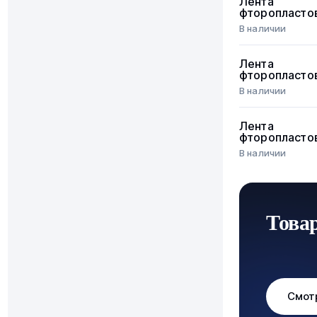
Лента
фторопласто
В наличии
Лента
фторопласто
В наличии
Лента
фторопласто
В наличии
Това
Смот