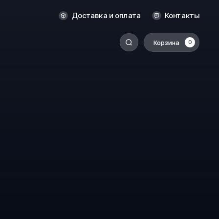
Оренбург
Доставка и оплата
Контакты
Пермь
Корзина
0
-
Ростов-на-Дону
Салехард
Санкт-Петербург
Ставрополь
Сыктывкар
Томск
Тюмень
Уссурийск
Хабаровск
к
Челябинск
Южно-Сахалинск