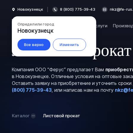
Новокузнецк
8 (800) 775-39-43
nkz@fe-rus.
Определили город
Каталог
Услуги
Произво
Новокузнецк
Листовой прокат
Все верно
Изменить
Компания ООО “Ферус” предлагает Вам
приобрест
в Новокузнецке. Отличные условия на оптовые зак
Оставить заявку на приобретение и уточнить срок
(800) 775-39-43
, или написав нам на почту
nkz@fe
Каталог
Листовой прокат