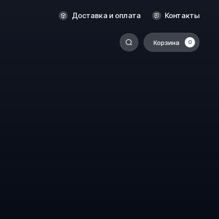
Оренбург
Доставка и оплата
Контакты
Пермь
Корзина
0
-
Ростов-на-Дону
Салехард
Санкт-Петербург
Ставрополь
Сыктывкар
Томск
Тюмень
Уссурийск
Хабаровск
к
Челябинск
Южно-Сахалинск