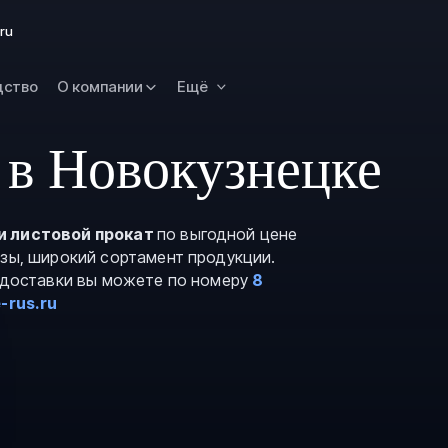
Омск
ru
Орск
дство
О компании
Ещё
Петропавловск
Камчатский
Рязань
 в Новокузнецке
Самара
Саратов
и листовой прокат
по выгодной цене
Сургут
азы, широкий сортамент продукции.
Тольятти
и доставки вы можете по номеру
8
-rus.ru
Тула
Улан-Удэ
Уфа
Ханты-Мансийс
Чита