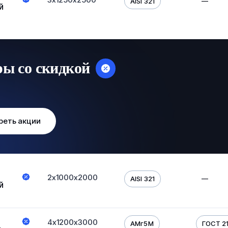
—
AISI 321
й
ры со скидкой
реть акции
2х1000х2000
—
AISI 321
й
4х1200х3000
АМг5М
ГОСТ 2