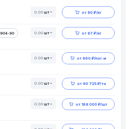
шт
от 80 ₽/кг
шт
9904-90
от 87 ₽/кг
шт
от 660 ₽/пог.м
шт
от 90 725 ₽/тн
шт
от 188 000 ₽/шт