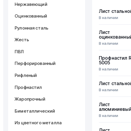
Нержавеющий
Лист стально
Оцинкованный
В наличии
Рулонная сталь
Лист
оцинкованны
Жесть
В наличии
ПВЛ
Профнастил 
5005
Перфорированный
В наличии
Рифленый
Лист стально
Профнастил
В наличии
Жаропрочный
Лист
алюминиевы
Биметаллический
В наличии
Из цветного металла
Лист