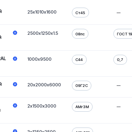
й
25х1010х1600
—
Ст45
2500х1250х1.5
08пс
ГОСТ 1
й
RAL
1000х9500
С44
0,7
й
20х2000х6000
—
09Г2С
2х1500х3000
—
АМг3М
й
3х1250х2500