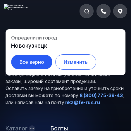
Определили город
Болты в Новокузнецке
Новокузнецк
Компания ООО “Ферус” предлагает Вам
Все верно
Изменить
приобрести болт
по выгодной цене в
Новокузнецке. Отличные условия на оптовые
заказы, широкий сортамент продукции.
Оставить заявку на приобретение и уточнить сроки
доставки вы можете по номеру
8 (800) 775-39-43
,
или написав нам на почту
nkz@fe-rus.ru
Каталог
Болты