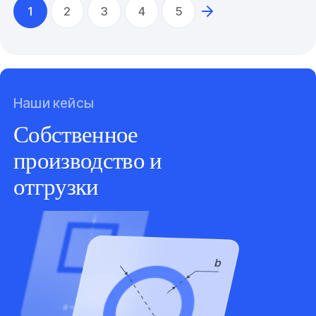
1
2
3
4
5
Наши кейсы
Собственное
производство и
отгрузки