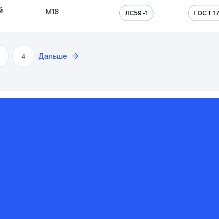
й
М18
ЛС59-1
ГОСТ 17
Дальше
4