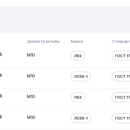
Диаметр резьбы
Марка
Стандарт
й
М10
Л63
ГОСТ 17
й
М10
ЛС59-1
ГОСТ 17
й
М10
Л63
ГОСТ 17
й
М10
ЛС59-1
ГОСТ 17