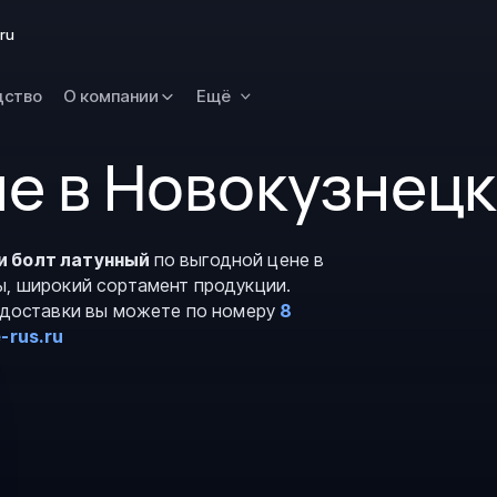
Омск
ru
Орск
дство
О компании
Ещё
Петропавловск
Камчатский
е в Новокузнец
Рязань
Самара
Саратов
и болт латунный
по выгодной цене в
Сургут
ы, широкий сортамент продукции.
Тольятти
и доставки вы можете по номеру
8
-rus.ru
Тула
Улан-Удэ
Уфа
Ханты-Мансийс
Чита