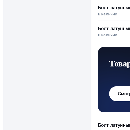
Болт латунны
В наличии
Болт латунны
В наличии
Това
Смот
Болт латунны