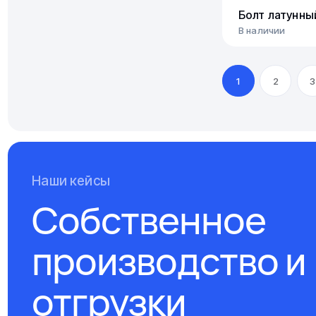
Болт латунны
В наличии
1
2
3
Наши кейсы
Собственное
производство и
отгрузки