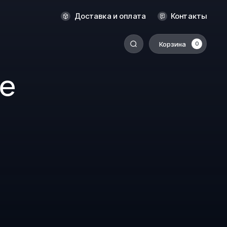
Оренбург
Доставка и оплата
Контакты
Пермь
Корзина
0
-
Ростов-на-Дону
ке
Салехард
Санкт-Петербург
Ставрополь
Сыктывкар
Томск
Тюмень
Уссурийск
Хабаровск
к
Челябинск
Южно-Сахалинск