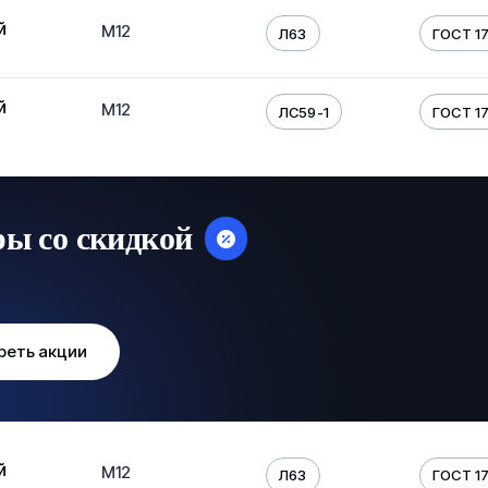
й
М12
Л63
ГОСТ 17
й
М12
ЛС59-1
ГОСТ 17
ры со скидкой
реть акции
й
М12
Л63
ГОСТ 17