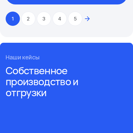
1
2
3
4
5
Наши кейсы
Собственное
производство и
отгрузки