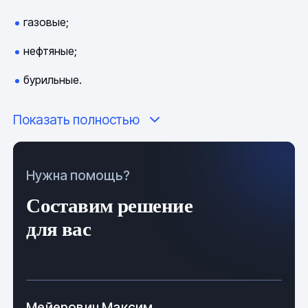
газовые;
нефтяные;
бурильные.
По конструкции делятся на:
Показать полностью
раструбные;
безраструбные;
Нужна помощь?
Составим решение
ребристые.
для вас
Техническая информация
Мейерович Максим