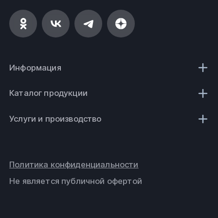
8 (800) 775-39-43
nkz@fe-rus.ru
Вся продукция выполнена согласно нормам
безопасности, государственным стандартам (ГОСТ)
и техническим условиям (ТУ).
Информация
ООО
ФеРус
,
г
.Новокузнецк.
Каталог продукции
Услуги и производство
Политика конфиденциальности
Не является публичной офертой