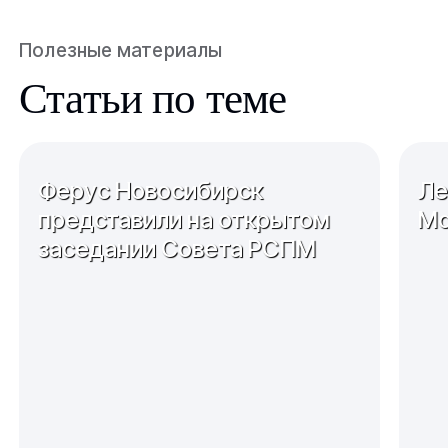
Полезные материалы
Статьи по теме
Ферус Новосибирск
Ле
представили на открытом
Мо
заседании Совета РСПМ