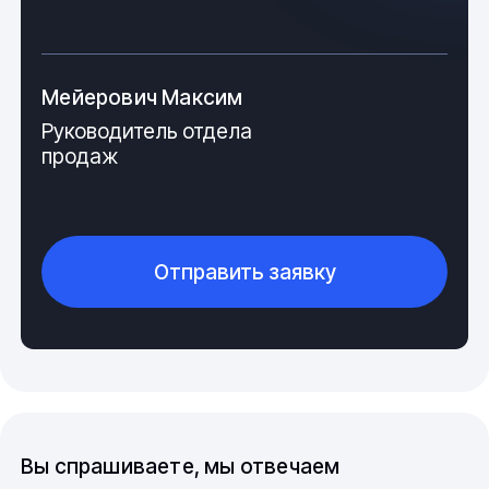
Мейерович Максим
Руководитель отдела
продаж
Отправить заявку
Материал и производство
Для изготовления фитингов применяется третий
тип полипропилена – ППР рандом сополимер.
Кристаллическое строение материала базируется на
случайной комбинации молекул пропилена и
Вы спрашиваете, мы отвечаем
этилена. Прочность и устойчивость сырья к