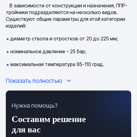
В зависимости от конструкции и назначения, ППР-
тройники подразделяются на несколько видов.
Существуют общие параметры для этой категории
изделий:
диаметр ствола и отростков от 20 до 225 мм;
номинальное давление – 25 бар;
максимальная температура 95-110 град.
Показать полностью
В качестве сырья используется термопластичный
полимер. Продукция выпускается в соответствии с
ОСТ 36-56-81, ГОСТ 32415-2013. Маркировка детали
содержит название фирмы-производителя,
Нужна помощь?
аббревиатуру пластика PPR и технические
характеристики фитинга. Обязательными
Составим решение
показателями тройника считаются допустимое
для вас
давление, стандарт SDR, диаметр и размер резьбы.