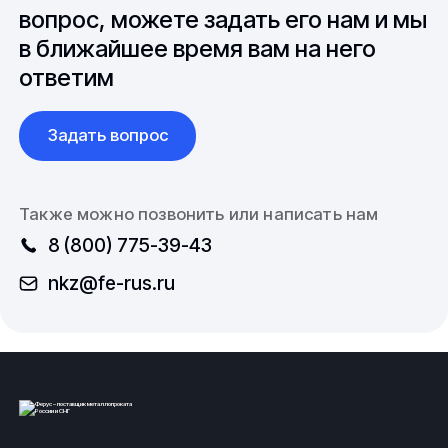
международной логистикой.
вопрос, можете задать его нам и мы
диаметром 20, 25, 32, 40, 45, 90 мм. Входы фитинга
могут находиться в одной или нескольких
в ближайшее время вам на него
плоскостях, располагаться под углом 30, 45, 87
ответим
градусов.
Свойства
Задать вопрос
Использование полипропилена для производства
тройников обеспечивает данный вид фитингов
Также можно позвонить или написать нам
множеством характерных особенностей:
8 (800) 775-39-43
химическая устойчивость к слабо и умеренно
nkz@fe-rus.ru
агрессивным средам;
высокая электроизоляция;
стабильность при экстремальных температурах;
коррозионностойкость и min отложение
известкового налета;