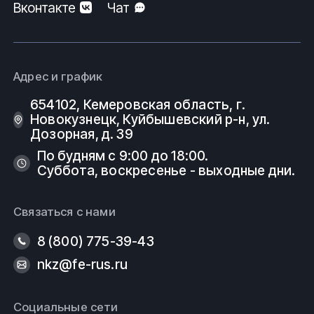
Вконтакте
Чат
Поставки изделий из металлов и
сплавов
Компания работает с широким спектром
Адрес и график
металлопроката и трубопроводной арматуры.
654102, Кемеровская область, г.
Значительный сортамент, разнообразие марок и
Новокузнецк, Куйбышевский р-н, ул.
материалов, доставка по территории Российской
Дозорная, д. 39
Федерации и стран СНГ. Выполнение заказов
согласно спецификации, в том числе осуществление
По будням с 9:00 до 18:00.
работ по изделиям с нестандартными габаритными
Суббота, воскресенье - выходные дни.
размерами.
Купить Тройник полипропилен из наличия или под
Связаться с нами
заказ, а так же
другие виды полимерных
8 (800) 775-39-43
тройников
. Узнать цену, условия доставки или
другие вопросы, касательно продуктов компании Вы
nkz@fe-rus.ru
можете, позвонив по телефону или написав по
электронной почте в отдел продаж:
Социальные сети