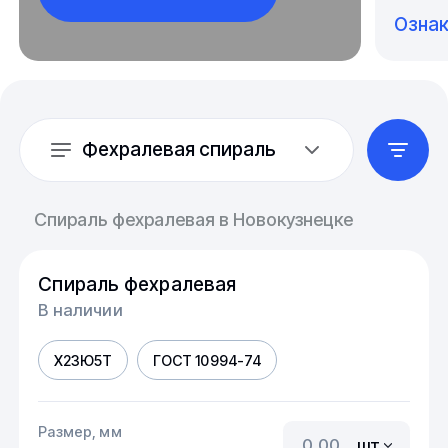
Озна
Фехралевая спираль
Спираль фехралевая в Новокузнецке
Спираль фехралевая
В наличии
Х23Ю5Т
ГОСТ 10994-74
Размер, мм
шт