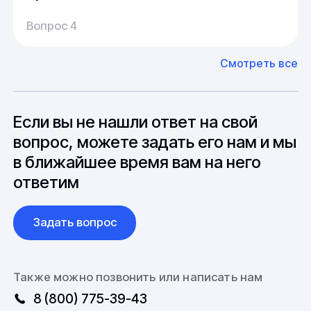
Производство:
Среднее время производства составляет
У нас большой опыт поставок из Европы и
Вопрос 4
20-25 дней, но в зависимости от различных
Азии. Через наших партнеров мы сможем
факторов, таких как наличие материалов,
доставить импортные материалы и
Смотреть все
может быть сокращен до 1 недели.
оборудование. Мы знакомы с
Особо "cложные" товары могут требовать
особенностями взаимодействия с
до 6 месяцев производства.
зарубежными партнерами, включая
вопросы связанные с документацией и
Если вы не нашли ответ на свой
международной логистикой.
вопрос, можете задать его нам и мы
в ближайшее время вам на него
ответим
Задать вопрос
Также можно позвонить или написать нам
8 (800) 775-39-43