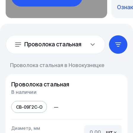
Озна
Проволока стальная
Проволока стальная в Новокузнецке
Проволока стальная
В наличии
СВ-09Г2С-О
—
Диаметр, мм
шт