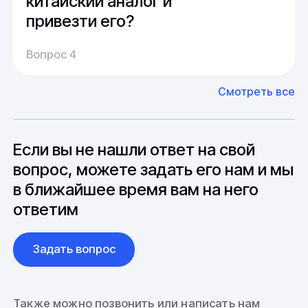
китайский аналог и
привезти его?
Производство:
Среднее время производства составляет
У нас большой опыт поставок из Европы и
Вопрос 4
20-25 дней, но в зависимости от различных
Азии. Через наших партнеров мы сможем
факторов, таких как наличие материалов,
доставить импортные материалы и
Смотреть все
может быть сокращен до 1 недели.
оборудование. Мы знакомы с
Особо "cложные" товары могут требовать
особенностями взаимодействия с
до 6 месяцев производства.
зарубежными партнерами, включая
вопросы связанные с документацией и
Если вы не нашли ответ на свой
международной логистикой.
вопрос, можете задать его нам и мы
в ближайшее время вам на него
ответим
Задать вопрос
Также можно позвонить или написать нам