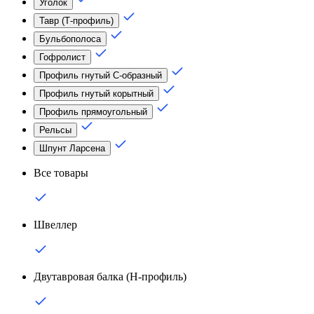
Уголок
Тавр (Т-профиль)
Бульбополоса
Гофролист
Профиль гнутый С-образный
Профиль гнутый корытный
Профиль прямоугольный
Рельсы
Шпунт Ларсена
Все товары
Швеллер
Двутавровая балка (Н-профиль)