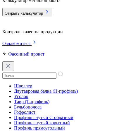
Калькулятор металлопроката
Открыть калькулятор
Контроль качества продукции
Ознакомиться
Фасонный прокат
Швеллер
Двутавровая балка (Н-профиль)
Уголок
Тавр (Т-профиль)
Бульбополоса
Гофролист
Профиль гнутый С-образный
Профиль гнутый корытный
Профиль прямоугольный