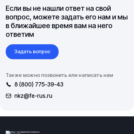
смесей из металлов
вопросы связанные с документацией и
Если вы не нашли ответ на свой
международной логистикой.
вопрос, можете задать его нам и мы
Компания
Ферус
, г.Новокузнецк, работает с
в ближайшее время вам на него
широким спектром металлопроката и
трубопроводной арматуры. Значительный сортамент
ответим
с разнообразием марок в изготовлении продукции,
доставка по территории Российской Федерации и
стран СНГ. Выполнение заказов согласно
Задать вопрос
спецификации, в том числе осуществление работ по
изделиям с нестандартными габаритными
размерами.
Также можно позвонить или написать нам
Узнать цену на вольфрамовый
порошок
, условия
8 (800) 775-39-43
доставки или другие вопросы, касательно
nkz@fe-rus.ru
продуктов компании – Вы можете, позвонив по
телефону или написав по электронной почте в отдел
продаж:
8 (800) 775-39-43