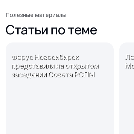
Полезные материалы
Статьи по теме
Ферус Новосибирск
Ле
представили на открытом
Мо
заседании Совета РСПМ