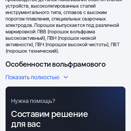
устройств, высоколегированных сталей
инструментального типа, сплавов с высоким
порогом плавления, специальных сварочных
электродов. Порошок выпускается под различной
маркировкой: ПВВ (порошок вольфрама
высокоактивный), ПВН (порошок низкой
активности), ПВЧ (порошок высокой чистоты), ПВТ
(порошок технический).
Особенности вольфрамового
порошка
Показать полностью
Подготовка сыпучей смеси осуществляется
согласно
ТУ 48-19-72-92
. Визуально вольфрамовый
порошок является веществом из частичек мелкой
Нужна помощь?
фракции темного цвета. Получают в результе
Составим решение
восстановительной реакции, в которой исходным
компонентом является ангидрид вольфрама (WO
),
3
для вас
взаимодействующий с оксигеном, восстановителем