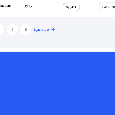
иевая
3х15
АД31Т
ГОСТ 1
Дальше
4
5