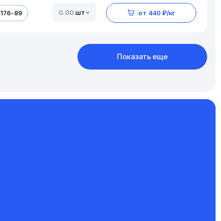
шт
5176-89
от 440 ₽/кг
Показать еще