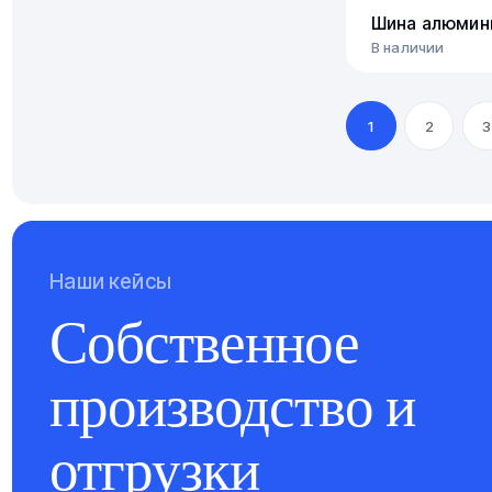
Шина алюмин
В наличии
1
2
3
Наши кейсы
Собственное
производство и
отгрузки