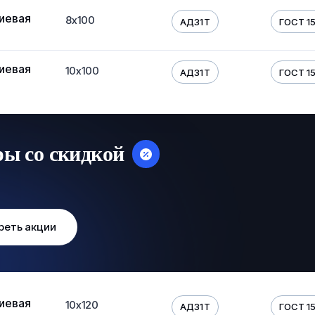
иевая
8х100
АД31Т
ГОСТ 1
иевая
10х100
АД31Т
ГОСТ 1
ры со скидкой
реть акции
иевая
10х120
АД31Т
ГОСТ 1