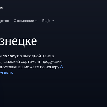
Омск
ru
Орск
дство
О компании
Ещё
Петропавловск
Камчатский
Рязань
знецке
Самара
Саратов
и полосу
по выгодной цене в
Сургут
ы, широкий сортамент продукции.
Тольятти
и доставки вы можете по номеру
8
-rus.ru
Тула
Улан-Удэ
Уфа
Ханты-Мансийс
Чита