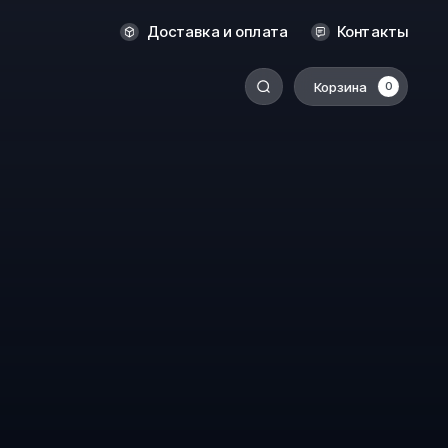
Оренбург
Доставка и оплата
Контакты
Пермь
Корзина
0
-
Ростов-на-Дону
Салехард
Санкт-Петербург
Ставрополь
Сыктывкар
Томск
Тюмень
Уссурийск
Хабаровск
к
Челябинск
Южно-Сахалинск