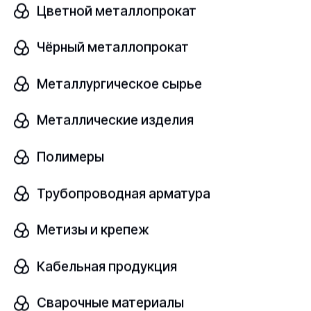
Цветной металлопрокат
Чёрный металлопрокат
Диск с отверстием
В наличии
Металлургическое сырье
Ст20
ГОСТ 7062-90
Металлические изделия
Полимеры
шт
Трубопроводная арматура
Узнать цену
Метизы и крепеж
Кабельная продукция
Диск с отверстием
Сварочные материалы
В наличии