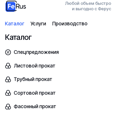
Любой объем быстро
и выгодно с Ферус
Узнать цену
Каталог
Услуги
Производство
Каталог
Диск с отверстием
Спецпредложения
В наличии
Листовой прокат
40Х
ГОСТ 7062-90
Трубный прокат
шт
Сортовой прокат
Фасонный прокат
Узнать цену