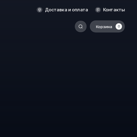
Оренбург
Доставка и оплата
Контакты
Пермь
Корзина
0
-
Ростов-на-Дону
Салехард
Санкт-Петербург
Ставрополь
Сыктывкар
Томск
Тюмень
Уссурийск
Хабаровск
к
Челябинск
Южно-Сахалинск