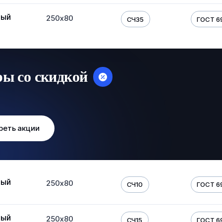
ный
250х80
СЧ35
ГОСТ 6
ры со скидкой
реть акции
ный
250х80
СЧ10
ГОСТ 6
ный
250х80
СЧ15
ГОСТ 6