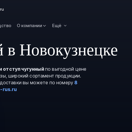
Омск
ru
Орск
дство
О компании
Ещё
Петропавловск
Камчатский
Рязань
 в Новокузнецке
Самара
Саратов
и отступ чугунный
по выгодной цене
Сургут
азы, широкий сортамент продукции.
Тольятти
и доставки вы можете по номеру
8
-rus.ru
Тула
Улан-Удэ
Уфа
Ханты-Мансийс
Чита