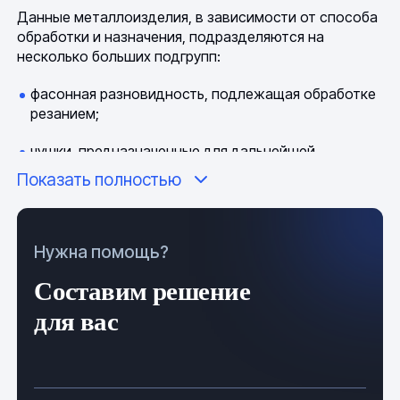
Данные металлоизделия, в зависимости от способа
обработки и назначения, подразделяются на
несколько больших подгрупп:
фасонная разновидность, подлежащая обработке
резанием;
чушки, предназначенные для дальнейшей
переплавки;
Показать полностью
слитки, обрабатываемые давлением;
готовые изделия, подлежащие обработке только
Нужна помощь?
декоративной краской и очистке от окалины.
Составим решение
Изготавливаются из:
для вас
цветных металлов (бронза, медь, алюминий,
латунь и т.д);