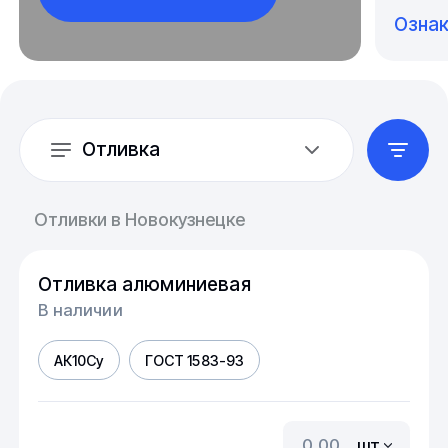
Озна
Отливка
Отливки в Новокузнецке
Отливка алюминиевая
В наличии
АК10Су
ГОСТ 1583-93
шт