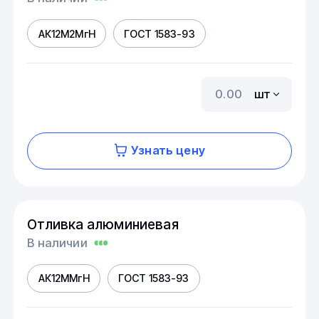
АК12М2МгН
ГОСТ 1583-93
шт
Узнать цену
Отливка алюминиевая
В наличии
АК12ММгН
ГОСТ 1583-93