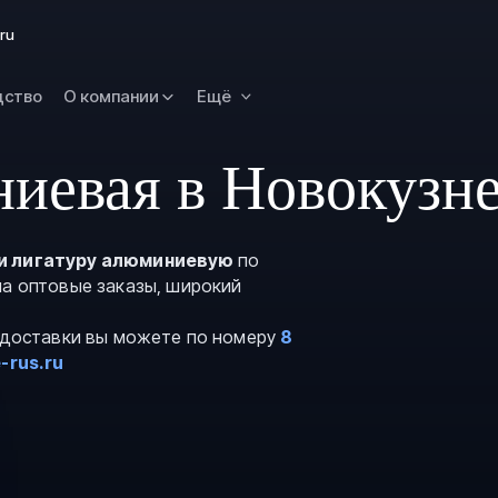
Омск
ru
Орск
дство
О компании
Ещё
Петропавловск
Камчатский
Рязань
иевая в Новокузн
Самара
Саратов
и лигатуру алюминиевую
по
Сургут
на оптовые заказы, широкий
Тольятти
и доставки вы можете по номеру
8
Тула
-rus.ru
Улан-Удэ
Уфа
Ханты-Мансийс
Чита