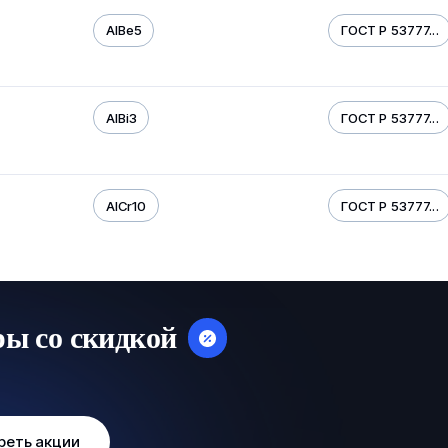
AIBe5
ГОСТ Р 53777...
AIBi3
ГОСТ Р 53777...
AICr10
ГОСТ Р 53777...
ры со скидкой
реть акции