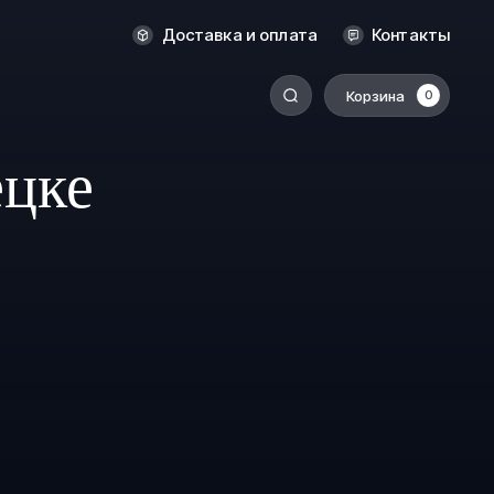
Оренбург
Доставка и оплата
Контакты
Пермь
Корзина
0
-
Ростов-на-Дону
Салехард
ецке
Санкт-Петербург
Ставрополь
Сыктывкар
Томск
Тюмень
Уссурийск
Хабаровск
к
Челябинск
Южно-Сахалинск