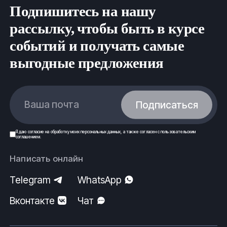
8 (800) 775-39-43
Подпишитесь на нашу
nkz@fe-rus.ru
рассылку, чтобы быть в курсе
событий и получать самые
Вся продукция выполнена согласно нормам
безопасности, государственным стандартам (ГОСТ)
выгодные предложения
и техническим условиям (ТУ).
ООО
ФеРус
,
г
.Новокузнецк.
Ваша почта
Подписаться
Я даю
согласие
на обработку моих
персональных данных
, а также согласен с
пользовательским
соглашением
.
Написать онлайн
Telegram
WhatsApp
Вконтакте
Чат