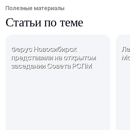
Полезные материалы
Статьи по теме
Ферус Новосибирск
Ле
представили на открытом
Мо
заседании Совета РСПМ