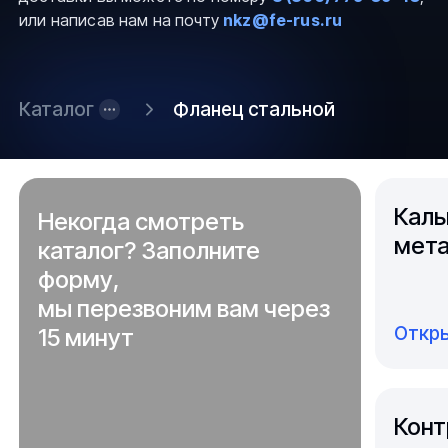
или написав нам на почту
nkz@fe-rus.ru
Каталог
Фланец стальной
Каль
Некогда смотреть
мета
каталог? Заполните
форму,
мы перезвоним вам через
Откры
15 минут
Конт