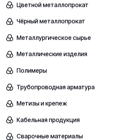
Цветной металлопрокат
от 200 ₽/шт
Чёрный металлопрокат
Металлургическое сырье
Фланец стальной
Металлические изделия
В наличии
Полимеры
10Г2
ГОСТ 12820-80
Трубопроводная арматура
Размер
шт
Метизы и крепеж
DN 10 PN 1
Кабельная продукция
от 200 ₽/шт
Сварочные материалы