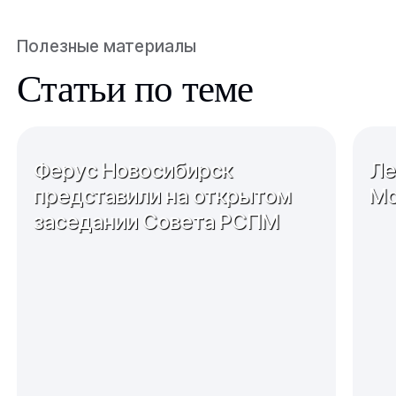
Полезные материалы
Статьи по теме
Ферус Новосибирск
Ле
представили на открытом
Мо
заседании Совета РСПМ