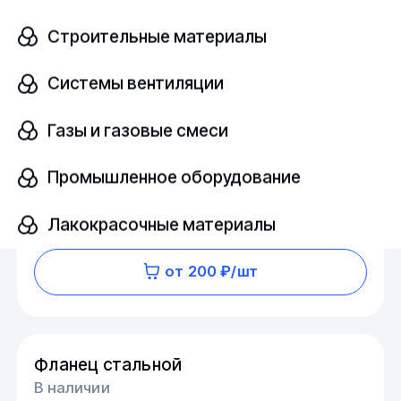
Строительные материалы
Фланец стальной
В наличии
Системы вентиляции
10Г2
ГОСТ 12821-80
Газы и газовые смеси
Промышленное оборудование
Размер
шт
DN 10 PN 1
Лакокрасочные материалы
от 200 ₽/шт
Фланец стальной
В наличии