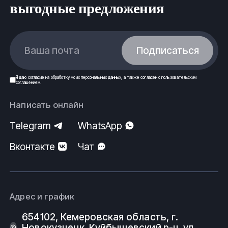
выгодные предложения
Ваша почта
Подписаться
Я даю
согласие
на обработку моих
персональных данных
, а также согласен с
пользовательским
соглашением
.
Написать онлайн
Telegram
WhatsApp
Вконтакте
Чат
Адрес и график
654102, Кемеровская область, г.
Новокузнецк, Куйбышевский р-н, ул.