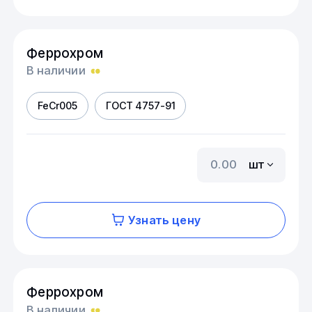
Феррохром
В наличии
FeCr005
ГОСТ 4757-91
шт
Узнать цену
Феррохром
В наличии