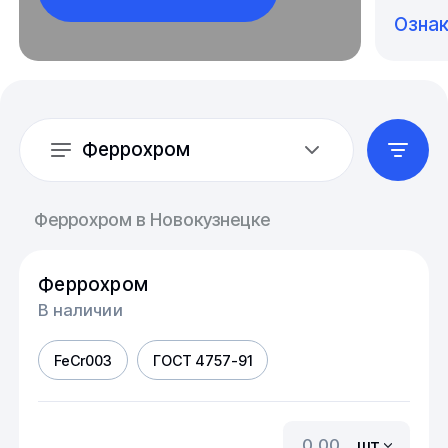
Озна
Феррохром
Феррохром в Новокузнецке
Феррохром
В наличии
FeCr003
ГОСТ 4757-91
шт