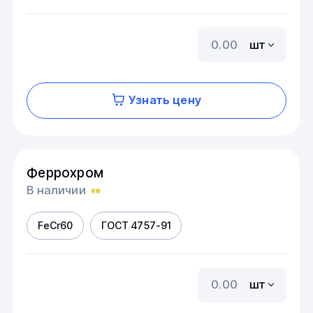
шт
Узнать цену
Феррохром
В наличии
FеСr60
ГОСТ 4757-91
шт