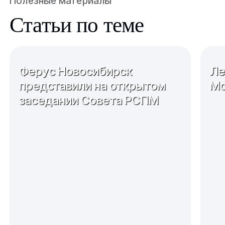
Полезные материалы
Статьи по теме
Ферус Новосибирск
Ле
представили на открытом
Мо
заседании Совета РСПМ