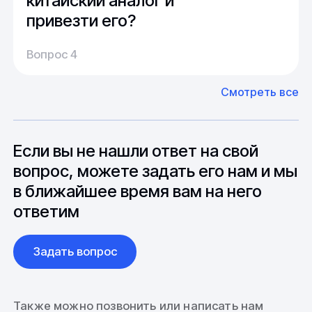
китайский аналог и
привезти его?
Производство:
Среднее время производства составляет
У нас большой опыт поставок из Европы и
Вопрос 4
20-25 дней, но в зависимости от различных
Азии. Через наших партнеров мы сможем
факторов, таких как наличие материалов,
доставить импортные материалы и
Смотреть все
может быть сокращен до 1 недели.
оборудование. Мы знакомы с
Особо "cложные" товары могут требовать
особенностями взаимодействия с
до 6 месяцев производства.
зарубежными партнерами, включая
вопросы связанные с документацией и
Если вы не нашли ответ на свой
международной логистикой.
вопрос, можете задать его нам и мы
в ближайшее время вам на него
ответим
Задать вопрос
Также можно позвонить или написать нам