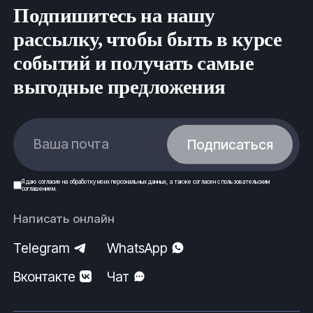
Подпишитесь на нашу
nkz@fe-rus.ru
рассылку, чтобы быть в курсе
Вся продукция выполнена согласно нормам
событий и получать самые
безопасности, государственным стандартам (ГОСТ)
и техническим условиям (ТУ).
выгодные предложения
ООО ФеРус, г.Новокузнецк.
Ваша почта
Подписаться
Я даю
согласие
на обработку моих
персональных данных
, а также согласен с
пользовательским
соглашением
.
Написать онлайн
Telegram
WhatsApp
Вконтакте
Чат