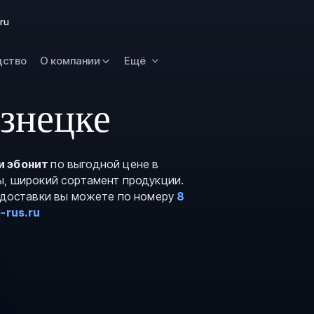
Омск
ru
Орск
дство
О компании
Ещё
Петропавловск
Камчатский
Рязань
знецке
Самара
Саратов
и эбонит
по выгодной цене в
Сургут
ы, широкий сортамент продукции.
Тольятти
и доставки вы можете по номеру
8
-rus.ru
Тула
Улан-Удэ
Уфа
Ханты-Мансийс
Чита