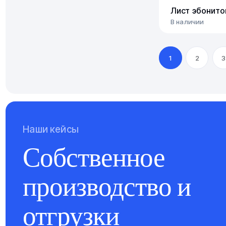
Лист эбонит
В наличии
1
2
3
Наши кейсы
Собственное
производство и
отгрузки