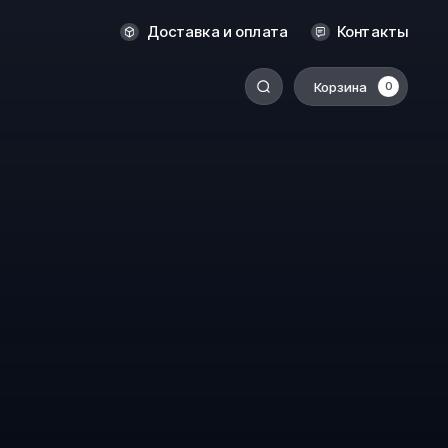
Оренбург
Доставка и оплата
Контакты
Пермь
Корзина
0
-
Ростов-на-Дону
Салехард
Санкт-Петербург
Ставрополь
Сыктывкар
Томск
Тюмень
Уссурийск
Хабаровск
к
Челябинск
Южно-Сахалинск