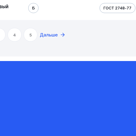
овый
Б
ГОСТ 2748-77
Дальше
4
5