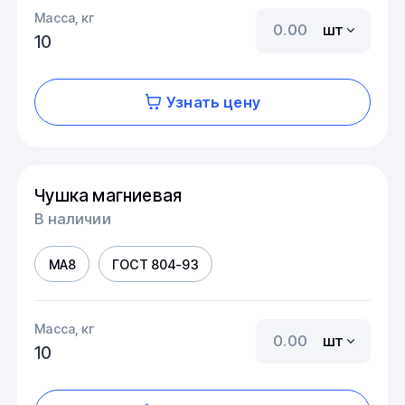
Масса, кг
шт
10
Узнать цену
Чушка магниевая
В наличии
МА8
ГОСТ 804-93
Масса, кг
шт
10