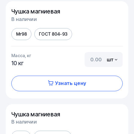
Чушка магниевая
В наличии
Мг98
ГОСТ 804-93
Масса, кг
шт
10 кг
Узнать цену
Чушка магниевая
В наличии