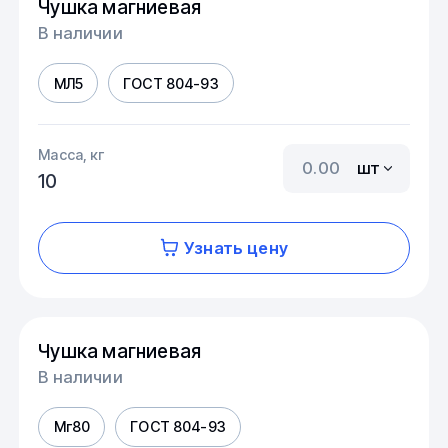
Чушка магниевая
В наличии
МЛ5
ГОСТ 804-93
Масса, кг
шт
10
Узнать цену
Чушка магниевая
В наличии
Мг80
ГОСТ 804-93