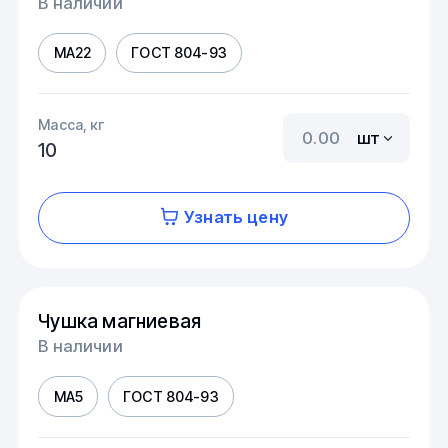
В наличии
МА22
ГОСТ 804-93
Масса, кг
шт
10
Узнать цену
Чушка магниевая
В наличии
МА5
ГОСТ 804-93