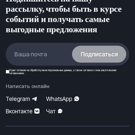
согласно спецификации, в том числе осуществление
рассылку, чтобы быть в курсе
работ по изделиям с нестандартными габаритными
размерами.
событий и получать самые
Купить из наличия или под заказ чушка магниевая.
выгодные предложения
Узнать цену, условия доставки или другие вопросы,
касательно продуктов компании – Вы можете,
позвонив по телефону или написав по электронной
Ваша почта
Подписаться
почте в отдел продаж:
Новокузнецк
Я даю
согласие
на обработку моих
персональных данных
, а также согласен с
пользовательским
соглашением
.
nkz@fe-rus.ru
Написать онлайн
Вся продукция выполнена согласно нормам
Telegram
WhatsApp
безопасности, государственным стандартам (ГОСТ)
и техническим условиям (ТУ).
Вконтакте
Чат
ООО
ФеРус
, г
.Новокузнецк.