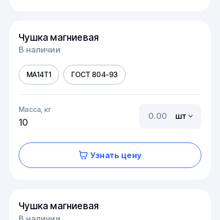
Чушка магниевая
В наличии
МА14Т1
ГОСТ 804-93
Масса, кг
шт
10
Узнать цену
Чушка магниевая
В наличии