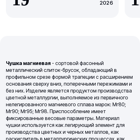
2026
Чушка магниевая
- сортовой фасонный
металлический слиток-брусок, обладающий в
профильном срезе формой трапеции с расширением
основания сверху вниз, поперечными пережимами и
без них. Изделие является продуктом производства
цветной металлургии, выполняемое из первичного
нелегированного магниевого сплава марок: Мг80;
Мг90; Мг95; Мг98. Приспособление имеет
фиксированные весовые параметры. Материал
чушки используется как легирующий элемент для
производства цветных и черных металлов, как
раскислитель в металлургических процессах, как