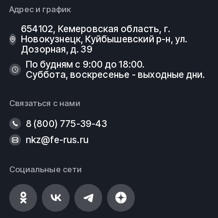
Адрес и график
654102, Кемеровская область, г.
Новокузнецк, Куйбышевский р-н, ул.
Дозорная, д. 39
По будням с 9:00 до 18:00.
Суббота, воскресенье - выходные дни.
Связаться с нами
8 (800) 775-39-43
nkz@fe-rus.ru
Социальные сети