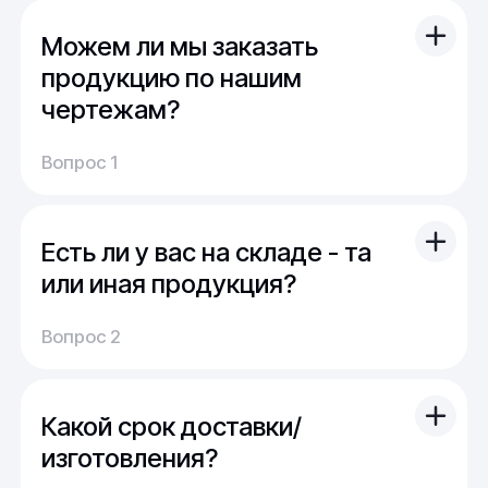
Никель(Ni) - от 0,0005 до 0,02 %
Можем ли мы заказать
Медь(Cu) - от 0,0005 до 0,02 %
продукцию по нашим
Алюминий(Al) - от 0,004 до 0,05 %
чертежам?
Марганец(Mn) - от 0,002 до 0,05 %
Вы можете отправить свой чертеж/проект
Вопрос 1
(в т.ч. примерный) с техническим заданием.
Цинк(Zn) - от 0,005 до 0,01 %
Обычно срок расчета стоимости и срока
производства - 1 день.
Свинец(Pb) - до 0,005 %
Есть ли у вас на складе - та
Мы можем изготовить для вас как мелкую
Олово(Sn) - до 0,005 %
продукцию (метизы, точеные отводы,
или иная продукция?
детали), так и большие изделия
Примеси - от 0,02 до 0,2 %
На наших складах поддерживается порядка
(металлоконструкции, оснастка, сборные
Вопрос 2
5000 тонн наиболее ходового проката.
детали)
Кроме этого, часть продукции сейчас в
Массовая доля примесей не должна превышать:
производстве или находится в пути. Для нас
хлора (Мг80, Мг90, Мг95) - не более 0,005%,
Какой срок доставки/
не проблема из наличия закрыть
калия(Мг95) - не более 0,004%, натрия(Мг95) - не
стандартный запрос многих клиентов.
более 0,004%.
изготовления?
В случае "сложного" или "нестандартного"