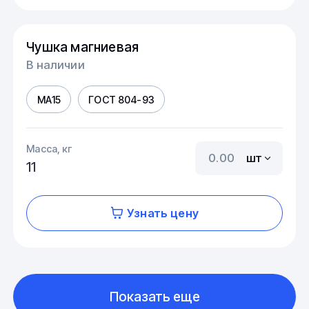
Чушка магниевая
В наличии
МА15
ГОСТ 804-93
Масса, кг
шт
11
Узнать цену
Показать еще