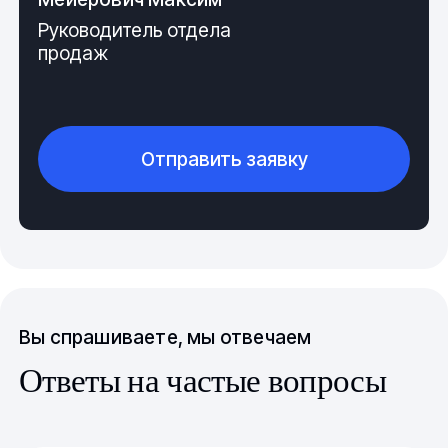
требованиям
ГОСТ 804
. Внешне чушка
Руководитель отдела
представляет собой цельнометаллическое изделие
продаж
в виде бруска, имеющего форму перевернутой
трапеции в профиле. Изготовляются чушки методом
полунепрерывного вертикального литья
расплавленного материала в формы-изложницы на
конвейере, с помощью цепных или тросовых
Отправить заявку
литейных машин. Материалом исполнения слитков
служит нелегированный магниевый сплав марок -
Мг80, Мг90, Мг95, Мг98, химический состав которых
обусловлен ГОСТ и варьируется в нижеследующих,
означенных в процентном соотношении,
показателях:
Магний(Mg) - от 99,8 до 99,98 %
Вы спрашиваете, мы отвечаем
Железо(Fe) - от 0,002 до 0,05 %
Ответы на частые вопросы
Кремний(Si) - от 0,003 до 0,05 %