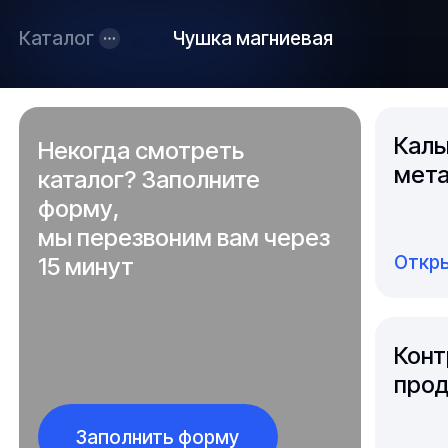
Каталог
Чушка магниевая
Каль
Некогда смотреть
мета
каталог? Заполните
форму,
мы перезвоним вам через
Откры
15 минут
Конт
прод
Заполнить форму