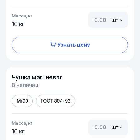
Масса, кг
шт
10 кг
Узнать цену
Чушка магниевая
В наличии
Мг90
ГОСТ 804-93
Масса, кг
шт
10 кг