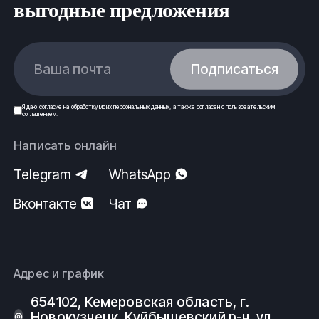
выгодные предложения
Ваша почта
Подписаться
Я даю
согласие
на обработку моих
персональных данных
, а также согласен с
пользовательским
соглашением
.
Написать онлайн
Telegram
WhatsApp
Вконтакте
Чат
Адрес и график
654102, Кемеровская область, г.
Новокузнецк, Куйбышевский р-н, ул.