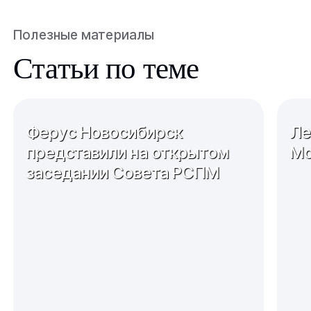
Полезные материалы
Статьи по теме
Ферус Новосибирск
Ле
представили на открытом
Мо
заседании Совета РСПМ