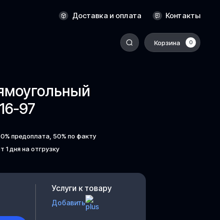
Оренбург
Доставка и оплата
Контакты
Пермь
Корзина
0
-
Ростов-на-Дону
Салехард
ямоугольный
Санкт-Петербург
16-97
Ставрополь
Сыктывкар
50% предоплата, 50% по факту
Томск
т 1 дня на отгрузку
Тюмень
Уссурийск
Хабаровск
Услуги к товару
к
Челябинск
Добавить
Южно-Сахалинск