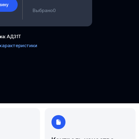
зину
Ярославль
Выбрано
0
ка
:
АД31Т
 характеристики