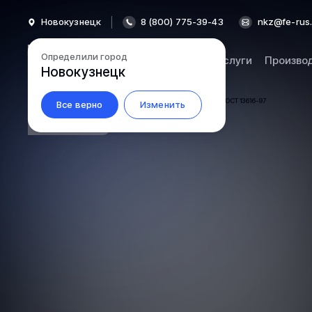
Новокузнецк
8 (800) 775-39-43
nkz@fe-rus.
Определили город
Каталог
Услуги
Произво
Новокузнецк
Все верно
Изменить
57.1-72055