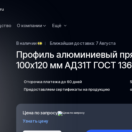
Омск
ru
Орск
дство
О компании
Ещё
Петропавловск
Камчатский
Рязань
В наличии
Ближайшая доставка: 7 Августа
Профиль алюминиевый пр
Самара
100х120 мм АД31Т ГОСТ 136
Саратов
Сургут
Отсрочка платежа до 60 дней
Тольятти
Предоставляем сертификаты на продукцию
о
Тула
Улан-Удэ
Уфа
Цена по запросу
Ханты-Мансийс
Узнать цену
Чита