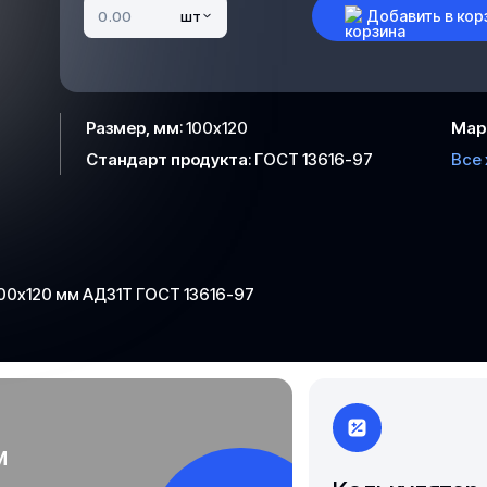
Добавить в кор
шт
Якутск
Размер, мм
:
100х120
Мар
Стандарт продукта
:
ГОСТ 13616-97
Все
0х120 мм АД31Т ГОСТ 13616-97
м