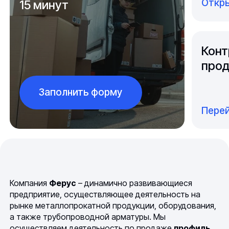
Откры
15 минут
Конт
прод
Заполнить форму
Перей
Компания
Ферус
– динамично развивающиеся
предприятие, осуществляющее деятельность на
рынке металлопрокатной продукции, оборудования,
а также трубопроводной арматуры. Мы
осуществляем деятельность по продаже
профиль