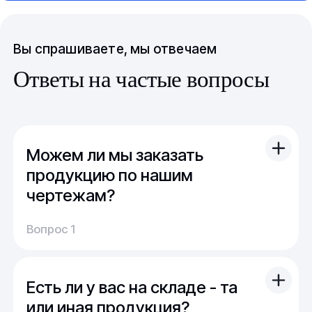
Вы спрашиваете, мы отвечаем
Ответы на частые вопросы
Можем ли мы заказать
продукцию по нашим
чертежам?
Вы можете отправить свой чертеж/проект
Вопрос 1
(в т.ч. примерный) с техническим заданием.
Обычно срок расчета стоимости и срока
производства - 1 день.
Есть ли у вас на складе - та
Мы можем изготовить для вас как мелкую
продукцию (метизы, точеные отводы,
или иная продукция?