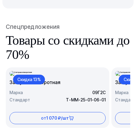
Спецпредложения
Товары со скидками до
70%
Скидка 13%
Скидк
Заглушка поворотная
Заглушк
Марка
09Г2С
Марка
Стандарт
Т-ММ-25-01-06-01
Стандарт
от
1 070 ₽/шт