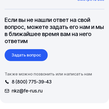
оборудование. Мы знакомы с
Особо "cложные" товары могут требовать
особенностями взаимодействия с
до 6 месяцев производства.
зарубежными партнерами, включая
вопросы связанные с документацией и
Если вы не нашли ответ на свой
международной логистикой.
вопрос, можете задать его нам и мы
в ближайшее время вам на него
ответим
Задать вопрос
Также можно позвонить или написать нам
8 (800) 775-39-43
nkz@fe-rus.ru