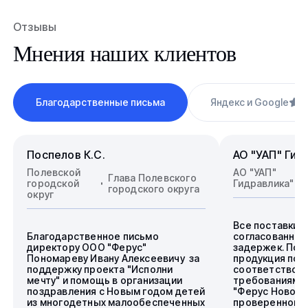
Отзывы
Мнения наших клиентов
Благодарственные письма
Яндекс и Google
4
Поспелов К.С.
АО "УАП" Гид
Полевской
АО "УАП"
Глава Полевского
городской
Гидравлика"
городского округа
округ
Все поставки 
Благодарственное письмо
согласованные
директору ООО "Ферус"
задержек. Пос
Пономареву Ивану Алексеевичу за
продукция пол
поддержку проекта "Исполни
соответствова
мечту" и помощь в организации
требованиям.
поздравления с Новым годом детей
"Ферус Новоси
из многодетных малообеспеченных
проверенного 