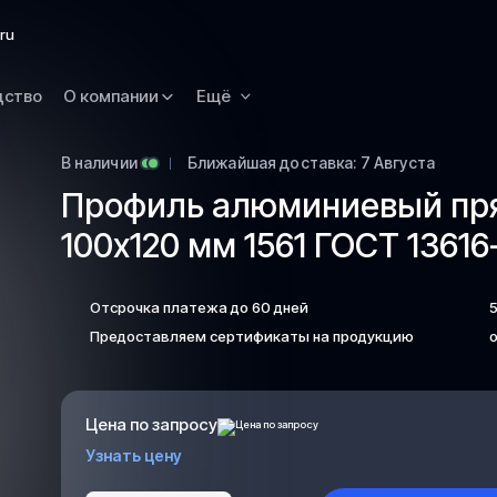
Омск
ru
Орск
дство
О компании
Ещё
Петропавловск
Камчатский
Рязань
В наличии
Ближайшая доставка: 7 Августа
Профиль алюминиевый пр
Самара
100х120 мм 1561 ГОСТ 13616
Саратов
Сургут
Отсрочка платежа до 60 дней
Тольятти
Предоставляем сертификаты на продукцию
о
Тула
Улан-Удэ
Уфа
Цена по запросу
Ханты-Мансийс
Узнать цену
Чита