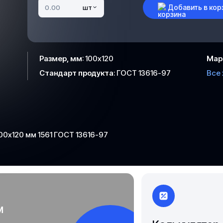
Добавить в кор
шт
Якутск
Размер, мм
:
100х120
Мар
Стандарт продукта
:
ГОСТ 13616-97
Все
0х120 мм 1561 ГОСТ 13616-97
м