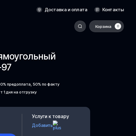
Оренбург
Доставка и оплата
Контакты
Пермь
Корзина
0
-
Ростов-на-Дону
Салехард
ямоугольный
Санкт-Петербург
-97
Ставрополь
Сыктывкар
50% предоплата, 50% по факту
Томск
т 1 дня на отгрузку
Тюмень
Уссурийск
Хабаровск
Услуги к товару
к
Челябинск
Добавить
Южно-Сахалинск