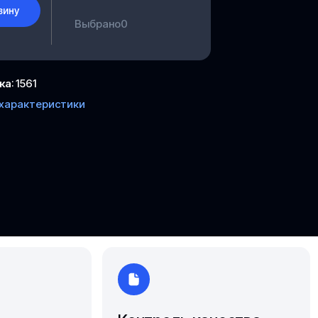
зину
Ярославль
Выбрано
0
ка
:
1561
 характеристики